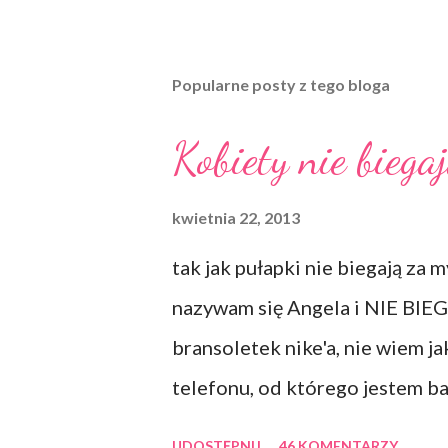
Popularne posty z tego bloga
Kobiety nie biega
kwietnia 22, 2013
tak jak pułapki nie biegają za
nazywam się Angela i NIE BIEG
bransoletek nike'a, nie wiem 
telefonu, od którego jestem ba
chciała, to ZOMBIE mi nie dzi
UDOSTĘPNIJ
46 KOMENTARZY