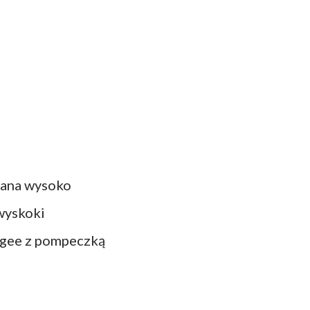
olana wysoko
 wyskoki
ungee z pompeczką