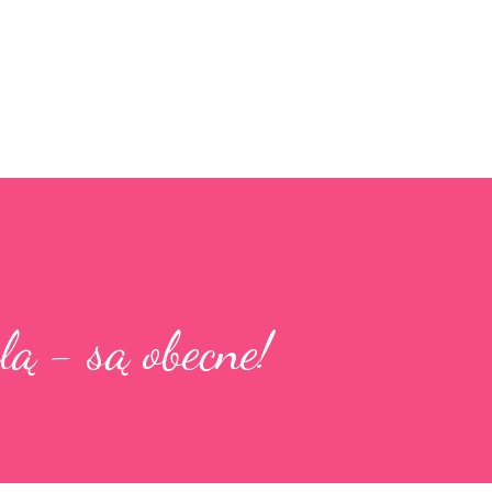
Przejdź do głównej zawartości
lą - są obecne!