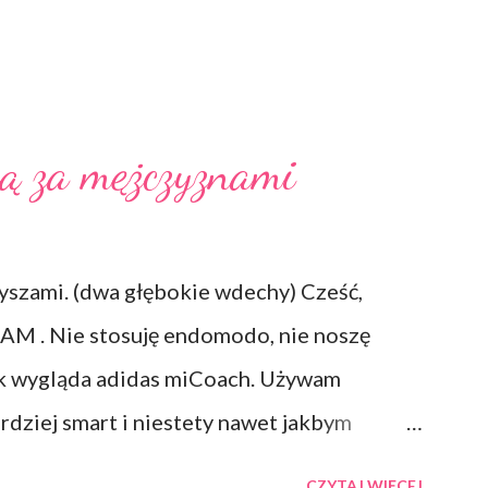
ją za mężczyznami
 myszami. (dwa głębokie wdechy) Cześć,
AM . Nie stosuję endomodo, nie noszę
jak wygląda adidas miCoach. Używam
rdziej smart i niestety nawet jakbym
ałają. Prawdę mówiąc może dwa razy w życiu
CZYTAJ WIĘCEJ