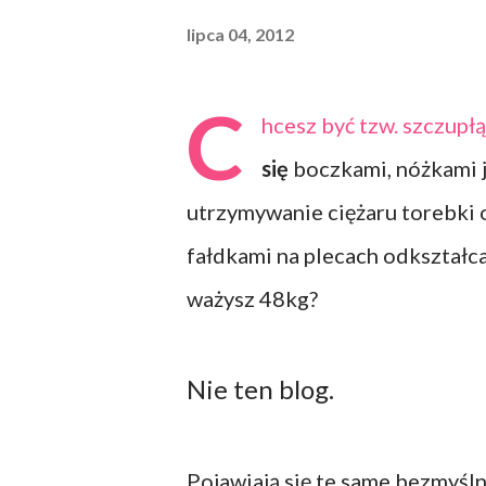
lipca 04, 2012
C
hcesz być tzw. szczup
się
boczkami, nóżkami j
utrzymywanie ciężaru torebki o
fałdkami na plecach odkształc
ważysz 48kg?
Nie ten blog.
Pojawiają się te same bezmyśl