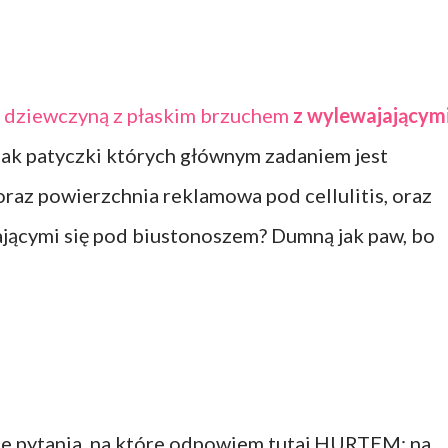
łą dziewczyną z płaskim brzuchem
z wylewajającym
ak patyczki których głównym zadaniem jest
raz powierzchnia reklamowa pod cellulitis, oraz
ającymi się pod biustonoszem? Dumną jak paw, bo
ne pytania, na które odpowiem tutaj HURTEM: na