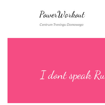
PowerWorkout
Centrum Treningu Domowego
I dont speak Rus