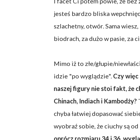
I facet Ci potem powie, że bez
jesteś bardzo bliska wepchnięc
szlachetny, otwór. Sama wiesz, 
biodrach, za dużo w pasie, za c
Mimo iż to złe/głupie/niewłaś
idzie "po wyglądzie".
Czy więc
naszej figury nie stoi fakt, ż
Chinach, Indiach i Kambodży?
T
chyba łatwiej dopasować siebie
wyobraź sobie, że ciuchy są od
oprócz rozmiaru 34 i 36, wyglą