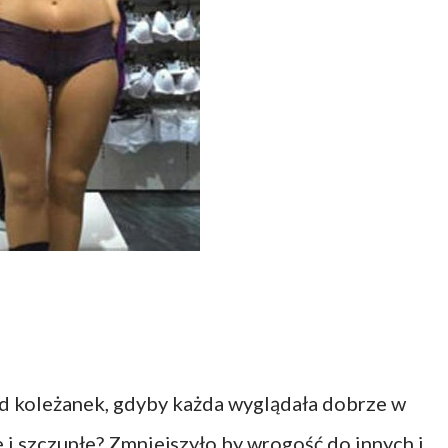
ód koleżanek, gdyby każda wyglądała dobrze w
e i szczupłe? Zmniejszyło by wrogość do innych i