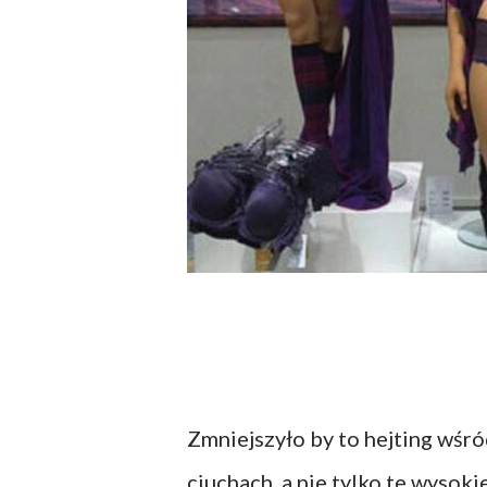
Zmniejszyło by to hejting wśr
ciuchach, a nie tylko te wysoki