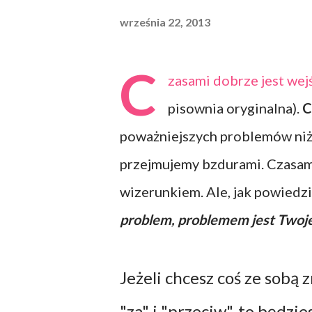
września 22, 2013
C
zasami dobrze jest wej
pisownia oryginalna).
C
poważniejszych problemów niż "
przejmujemy bzdurami. Czasami
wizerunkiem. Ale, jak powiedzi
problem, problemem jest Twoje
Jeżeli chcesz coś ze sobą z
"za" i "przeciw", to będzi