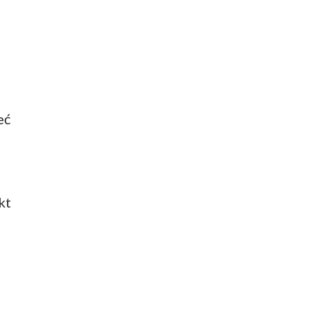
eć
kt