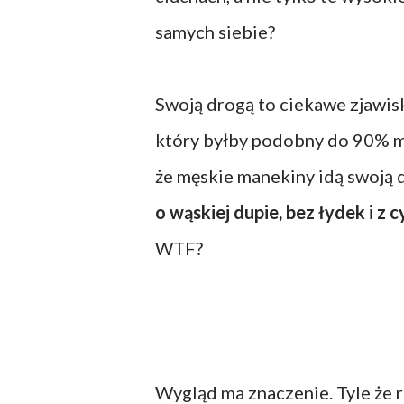
samych siebie?
Swoją drogą to ciekawe zjawis
który byłby podobny do 90% mę
że męskie manekiny idą swoją 
o wąskiej dupie, bez łydek i z
WTF?
Wygląd ma znaczenie. Tyle że 