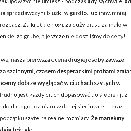
 zakupów żyć nie umiesz - podczas gdy są chwile, g
ia sprzedawczyni bluzki w gardło, lub inny, mniej
rozpacz. Za krótkie nogi, za duży biust, za mało w
ienkie, za grube, a jeszcze nie doszliśmy do ceny!
ciwe, nasza pierwsza ocena drugiej osoby zawsze
 za szalonymi, czasem desperackimi próbami zmia
e chcemy dobrze wyglądać w ciuchach szytych w
rudno jest każdy ciuch dopasować do siebie - już
 do danego rozmiaru w danej sieciówce. I teraz
 początku szyte na realne rozmiary.
Że manekiny,
dają też tak: