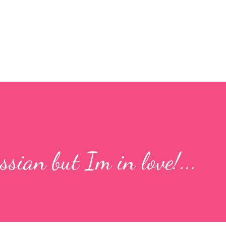
Przejdź do głównej zawartości
sian but Im in love!...