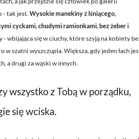
ch, a jak przejdzie się człowiek po galerii
 - tak jest.
Wysokie manekiny z lśniącego,
ącymi cyckami, chudymi ramionkami, bez żeber i
- wbijająca się w ciuchy, które szyją na kobiety be
ro w szatni wyszczupla. Większa, gdy jeden łach jes
h, a drugi za wąski w innych.
zy wszystko z Tobą w porządku,
ie się wciska.