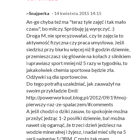
~Snajperka
14 kwietnia 2015 14:15
An-ge chyba też ma "teraz tyle zajęć i tak mało
czasu", bo milczy. Spróbuję ją wyręczyć. :)
Droga M, nie sprecyzowałaś, czy te zajęcia to
aktywność fizyczna czy praca umysłowa. Jeśli
siedzisz przy biurku więcej niż 8 godzin dziennie,
przemieszczasz się głównie na kołach z silnikiem
i uprawiasz sport mniej niż 5 razy w tygodniu, to
jakakolwiek chemia sportowa będzie zła.
Odżywki są dla sportowców.
Do tego potrafią uzależniać, jak zauważył na
swoim przykładzie Emil:
http://powerworkout.blog.pl/2012/09/19/moj-
pierwszy-raz-ze-spalaczem/#comments
A jeśli chodzi o dziki zasuw, to spokojnie można
przeżyć jedząc 1-2 posiłki dziennie, ba! można
nawet się ogarnąć, że trzeci dzień jedziesz na
wodzie mineralnej i żyjesz, i nadal mieć siłę na 5
serii swingów 1/3BM. Często tak mam.