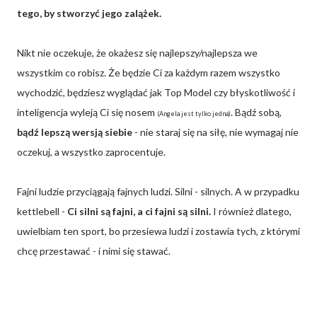
tego, by stworzyć jego zalążek.
Nikt nie oczekuje, że okażesz się najlepszy/najlepsza we
wszystkim co robisz. Że będzie Ci za każdym razem wszystko
wychodzić, będziesz wyglądać jak Top Model czy błyskotliwość i
inteligencja wyleją Ci się nosem
. Bądź sobą,
(Angela jest tylko jedna)
bądź lepszą wersją siebie
- nie staraj się na siłę, nie wymagaj nie
oczekuj, a wszystko zaprocentuje.
Fajni ludzie przyciągają fajnych ludzi. Silni - silnych. A w przypadku
kettlebell -
Ci silni są fajni, a ci fajni są silni.
I również dlatego,
uwielbiam ten sport, bo przesiewa ludzi i zostawia tych, z którymi
chcę przestawać - i nimi się stawać.