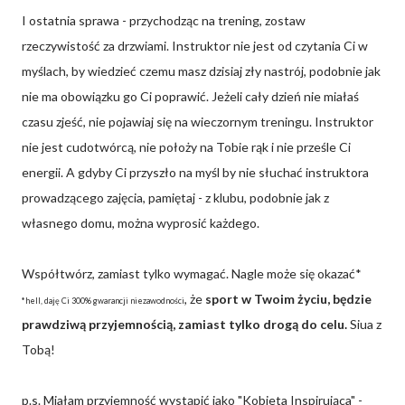
I ostatnia sprawa - przychodząc na trening, zostaw
rzeczywistość za drzwiami. Instruktor nie jest od czytania Ci w
myślach, by wiedzieć czemu masz dzisiaj zły nastrój, podobnie jak
nie ma obowiązku go Ci poprawić. Jeżeli cały dzień nie miałaś
czasu zjeść, nie pojawiaj się na wieczornym treningu. Instruktor
nie jest cudotwórcą, nie położy na Tobie rąk i nie prześle Ci
energii. A gdyby Ci przyszło na myśl by nie słuchać instruktora
prowadzącego zajęcia, pamiętaj - z klubu, podobnie jak z
własnego domu, można wyprosić każdego.
Współtwórz, zamiast tylko wymagać. Nagle może się okazać*
, że
sport w Twoim życiu, będzie
*hell, daję Ci 300% gwarancji niezawodności
prawdziwą przyjemnością, zamiast tylko drogą do celu.
Siua z
Tobą!
p.s. Miałam przyjemność wystąpić jako "Kobieta Inspirująca" -