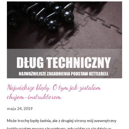
typu "nie, nie *honorujemy*, gdyż nasi Instruktorzy PŁACĄ
ciężkie pieniądze za oferowaną u nas wiedzę, zatem muszą je
zarabiać". Zauważyłam jednak, że spotyka się to z kompletnym
brakiem zrozumienia* *seriously, I'm shocked , jak gdybym po
chamsku ODMAWIAŁA przyjęcia pieniędzy od firmy Benefit. Nie
kwestionuję mojego chamstwa. Po co miałabym się niby tyle
uśmiechać i ryzykować pomarszczeniem ryjka na późną starość w
w...
Największe błędy. O tym jak zostałam
chujem-instruktorem.
maja 24, 2019
Może trochę będę świnia, ale z drugiej strony mój wewnętrzny
kettlo-nazizm mocno się wzdryga, gdy widzę co się dzieje w