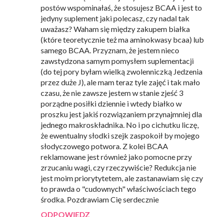
postów wspominałaś, że stosujesz BCAA i jest to
jedyny suplement jaki polecasz, czy nadal tak
uważasz? Waham się między zakupem białka
(które teoretycznie też ma aminokwasy bcaa) lub
samego BCAA. Przyznam, że jestem nieco
zawstydzona samym pomysłem suplementacji
(do tej pory byłam wielką zwolenniczką Jedzenia
przez duże J), ale mam teraz tyle zajęć i tak mało
czasu, że nie zawsze jestem w stanie zjeść 3
porządne posiłki dziennie i wtedy białko w
proszku jest jakiś rozwiązaniem przynajmniej dla
jednego makroskładnika. No i po cichutku liczę,
że ewentualny słodki szejk zaspokoił by mojego
słodyczowego potwora. Z kolei BCAA
reklamowane jest również jako pomocne przy
zrzucaniu wagi, czy rzeczywiście? Redukcja nie
jest moim priorytytetem, ale zastanawiam się czy
to prawda o "cudownych" właściwościach tego
środka. Pozdrawiam Cię serdecznie
ODPOWIEDZ