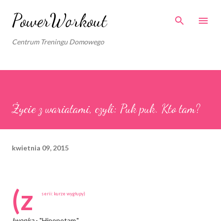
Przejdź do głównej zawartości
PowerWorkout
Centrum Treningu Domowego
Życie z wariatami, czyli: Puk puk. Kto tam?
kwietnia 09, 2015
(z
serii: kurze wygłupy)
Iwonka
- "Hipopotam."