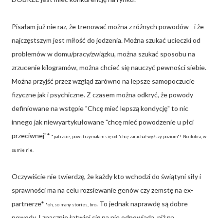
Pisałam już nie raz, że trenować można z różnych powodów - i że
najczęstszym jest miłość do jedzenia. Można szukać ucieczki od
problemów w domu/pracy/związku, można szukać sposobu na
zrzucenie kilogramów, można chcieć się nauczyć pewności siebie.
Można przyjść przez wzgląd zarówno na lepsze samopoczucie
fizyczne jak i psychiczne. Z czasem można odkryć, że powody
definiowane na wstępie "Chcę mieć lepszą kondycję" to nic
innego jak niewyartykułowane "chcę mieć powodzenie u płci
przeciwnej"*
*patrzcie, powstrzymałam się od "chcę zaruchać wyższy poziom"! No dobra, w
sumie nie.
Oczywiście nie twierdzę, że każdy kto wchodzi do świątyni siły i
sprawności ma na celu rozsiewanie genów czy zemstę na ex-
partnerze*
. To jednak naprawdę są dobre
*oh, so many stories, bro
powody. I znacznie łatwiej się na nie odpowiada, niż na,