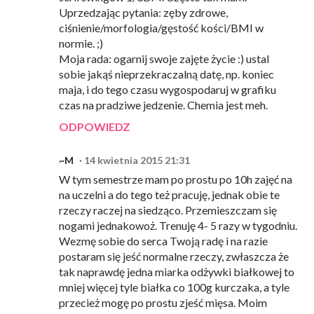
Uprzedzając pytania: zęby zdrowe,
ciśnienie/morfologia/gęstość kości/BMI w
normie. ;)
Moja rada: ogarnij swoje zajęte życie :) ustal
sobie jakąś nieprzekraczalną datę, np. koniec
maja, i do tego czasu wygospodaruj w grafiku
czas na pradziwe jedzenie. Chemia jest meh.
ODPOWIEDZ
~M
14 kwietnia 2015 21:31
W tym semestrze mam po prostu po 10h zajęć na
na uczelni a do tego też pracuję, jednak obie te
rzeczy raczej na siedząco. Przemieszczam się
nogami jednakowoż. Trenuję 4- 5 razy w tygodniu.
Wezmę sobie do serca Twoją radę i na razie
postaram się jeść normalne rzeczy, zwłaszcza że
tak naprawdę jedna miarka odżywki białkowej to
mniej więcej tyle białka co 100g kurczaka, a tyle
przecież mogę po prostu zjeść mięsa. Moim