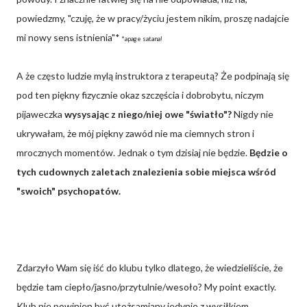
powiedzmy, "czuję, że w pracy/życiu jestem nikim, proszę nadajcie
mi nowy sens istnienia"*
*apage satana!
A że często ludzie mylą instruktora z terapeutą? Że podpinają się
pod ten piękny fizycznie okaz szczęścia i dobrobytu, niczym
pijaweczka
wysysając z niego/niej owe "światło"?
Nigdy nie
ukrywałam, że mój piękny zawód nie ma ciemnych stron i
mrocznych momentów. Jednak o tym dzisiaj nie będzie.
Będzie o
tych cudownych zaletach znalezienia sobie miejsca wśród
"swoich" psychopatów.
Zdarzyło Wam się iść do klubu tylko dlatego, że wiedzieliście, że
będzie tam ciepło/jasno/przytulnie/wesoło? My point exactly.
Klub nie powinien być utożsamiany jedynie z wysiłkiem