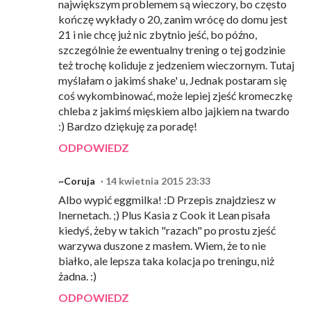
największym problemem są wieczory, bo często
kończę wykłady o 20, zanim wrócę do domu jest
21 i nie chcę już nic zbytnio jeść, bo późno,
szczególnie że ewentualny trening o tej godzinie
też trochę koliduje z jedzeniem wieczornym. Tutaj
myślałam o jakimś shake' u, Jednak postaram się
coś wykombinować, może lepiej zjeść kromeczkę
chleba z jakimś mięskiem albo jajkiem na twardo
:) Bardzo dziękuję za poradę!
ODPOWIEDZ
~Coruja
14 kwietnia 2015 23:33
Albo wypić eggmilka! :D Przepis znajdziesz w
Inernetach. ;) Plus Kasia z Cook it Lean pisała
kiedyś, żeby w takich "razach" po prostu zjeść
warzywa duszone z masłem. Wiem, że to nie
białko, ale lepsza taka kolacja po treningu, niż
żadna. :)
ODPOWIEDZ