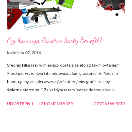
doceniam element "oczyszczenia głowy z myśli", dostrzegam
ironię przekonania v...
Czy honorują Państwo karty Benefit?
kwietnia 07, 2016
Średnio kilka razy w miesiącu dostaję telefon z takim pytaniem.
Przez pierwsze dwa lata odpowiadałam grzecznie, że "nie, nie
honorujemy, ale pierwsze zajęcia oferujemy gratis i mamy
świetną ofertę na...". Za każdym razem jednak dostawałam lekko
arogancką i znudzoną odpowiedź "a to dziękuję", by nie
UDOSTĘPNIJ
47 KOMENTARZY
CZYTAJ WIĘCEJ
powiedzieć, że drzwi jebiemnietoizmu waliły mnie w twarz . Przez
drugi rok działalności mojego klubu IRON CHURCH , który
kosztował i wciąż kosztuje mnie masę zdrowia, nerwów i
pieniędzy* *czyli zupełnie jak mój kot , wdawałam się w polemikę