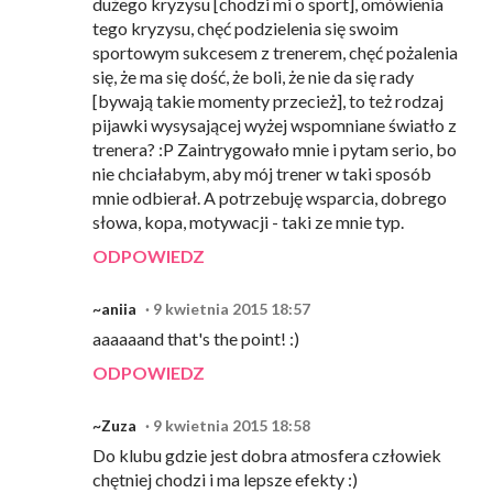
dużego kryzysu [chodzi mi o sport], omówienia
tego kryzysu, chęć podzielenia się swoim
sportowym sukcesem z trenerem, chęć pożalenia
się, że ma się dość, że boli, że nie da się rady
[bywają takie momenty przecież], to też rodzaj
pijawki wysysającej wyżej wspomniane światło z
trenera? :P Zaintrygowało mnie i pytam serio, bo
nie chciałabym, aby mój trener w taki sposób
mnie odbierał. A potrzebuję wsparcia, dobrego
słowa, kopa, motywacji - taki ze mnie typ.
ODPOWIEDZ
~aniia
9 kwietnia 2015 18:57
aaaaaand that's the point! :)
ODPOWIEDZ
~Zuza
9 kwietnia 2015 18:58
Do klubu gdzie jest dobra atmosfera człowiek
chętniej chodzi i ma lepsze efekty :)