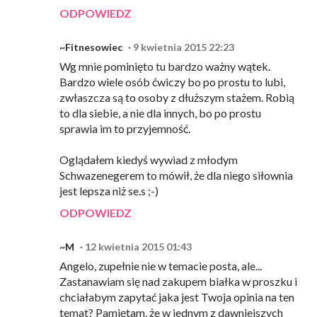
ODPOWIEDZ
~Fitnesowiec
9 kwietnia 2015 22:23
Wg mnie pominięto tu bardzo ważny wątek.
Bardzo wiele osób ćwiczy bo po prostu to lubi,
zwłaszcza są to osoby z dłuższym stażem. Robią
to dla siebie, a nie dla innych, bo po prostu
sprawia im to przyjemność.
Oglądałem kiedyś wywiad z młodym
Schwazenegerem to mówił, że dla niego siłownia
jest lepsza niż se.s ;-)
ODPOWIEDZ
~M
12 kwietnia 2015 01:43
Angelo, zupełnie nie w temacie posta, ale...
Zastanawiam się nad zakupem białka w proszku i
chciałabym zapytać jaka jest Twoja opinia na ten
temat? Pamiętam, że w jednym z dawniejszych