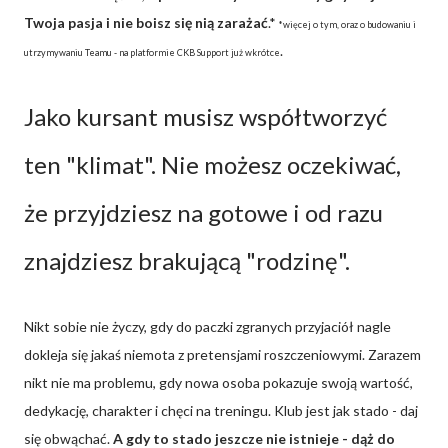
Twoja pasja i nie boisz się nią zarażać
.*
*więcej o tym, oraz o budowaniu i
.
utrzymywaniu Teamu - na platformie CKB Support już wkrótce
Jako kursant musisz współtworzyć
ten "klimat". Nie możesz oczekiwać,
że przyjdziesz na gotowe i od razu
znajdziesz brakującą "rodzinę".
Nikt sobie nie życzy, gdy do paczki zgranych przyjaciół nagle
dokleja się jakaś niemota z pretensjami roszczeniowymi. Zarazem
nikt nie ma problemu, gdy nowa osoba pokazuje swoją wartość,
dedykację, charakter i chęci na treningu. Klub jest jak stado - daj
się obwąchać.
A gdy to stado jeszcze nie istnieje - dąż do