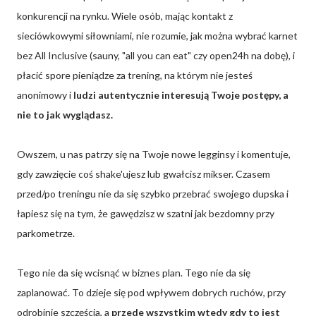
konkurencji na rynku. Wiele osób, mając kontakt z
sieciówkowymi siłowniami, nie rozumie, jak można wybrać karnet
bez All Inclusive (sauny, "all you can eat" czy open24h na dobę), i
płacić spore pieniądze za trening, na którym nie jesteś
anonimowy i
ludzi autentycznie interesują Twoje postępy, a
nie to jak wyglądasz.
Owszem, u nas patrzy się na Twoje nowe legginsy i komentuje,
gdy zawzięcie coś shake'ujesz lub gwałcisz mikser. Czasem
przed/po treningu nie da się szybko przebrać swojego dupska i
łapiesz się na tym, że gawędzisz w szatni jak bezdomny przy
parkometrze.
Tego nie da się wcisnąć w biznes plan. Tego nie da się
zaplanować. To dzieje się pod wpływem dobrych ruchów, przy
odrobinie szczęścia, a
przede wszystkim wtedy gdy to jest