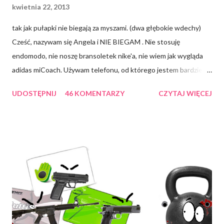
kwietnia 22, 2013
tak jak pułapki nie biegają za myszami. (dwa głębokie wdechy)
Cześć, nazywam się Angela i NIE BIEGAM . Nie stosuję
endomodo, nie noszę bransoletek nike'a, nie wiem jak wygląda
adidas miCoach. Używam telefonu, od którego jestem bardziej
smart i niestety nawet jakbym chciała, to ZOMBIE mi nie
UDOSTĘPNIJ
46 KOMENTARZY
CZYTAJ WIĘCEJ
działają. Prawdę mówiąc może dwa razy w życiu biegłam do
autobusu. Bieganie zawsze traktowałam trochę jak fizyczne
upokorzenie, preferując poruszanie się dostojnym ślizgiem
gejszy, ewentualnie krabim podskokiem via Zoidberg. Rozumiem
ideę "do biegania trzeba się przekonać biegając" , jednak jej
atrakcyjność plasuję w okolicach kotletów sojowych. Jeśli
podzielasz - ta notka jest dla Ciebie. Przeczytałam kilka mądrych
artykułów na temat "biegając bez diety NIE SCHUDNIESZ" .
Pogadałam ze znajomymi, którzy karierę biegania zakończyli na
różnych kontuzjach kostek i kolan . Wysłuchałam zalet,