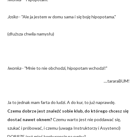
Jośko
- "Ale ja jestem w domu sama i się boję hipopotama."
(dłuższa chwila namysłu)
Iwonka
- "Mnie to nie obchodzi, hipopotam wchodzi!"
....tararaBUM!
Ja to jednak mam farta do ludzi. A do kur, to już naprawdę.
C
zemu dobrze jest znaleźć sobie klub, do którego chcesz się
dostać nawet oknem?
Czemu warto jest nie poddawać się,
szukać i próbować, i czemu (uwaga Instruktorzy i Asystenci)
DOBRZE jest mieć konkurencję na rynku?