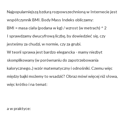
Najpopularniejszą bzdurą rozpowszechnioną w Internecie jest
współczynnik BMI. Body Mass Indeks obliczamy:
BMI = masa ciała (podana w kg) / wzrost (w metrach) ^ 2
I sprawdzamy dwucyfrową liczbę, by dowiedzieć się, czy
jesteśmy za chudzi, w normie, czy za grubi.
W teorii sprawa jest bardzo elegancka - mamy niezbyt
skomplikowany (w porównaniu do zapotrzebowania
kalorycznego..) wzór matematyczny i odnośniki. Czemu więc
między bajki możemy to wsadzić? Obraz mówi więcej niż słowa,
więc krótko i na temat:
a w praktyce: