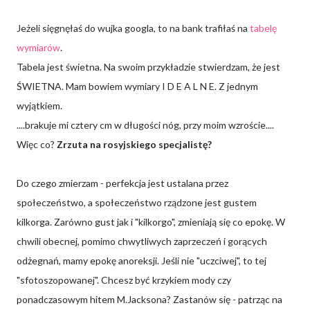
Jeżeli sięgnęłaś do wujka googla, to na bank trafiłaś na
tabelę
wymiarów
.
Tabela jest świetna. Na swoim przykładzie stwierdzam, że jest
ŚWIETNA. Mam bowiem wymiary I D E A L N E. Z jednym
wyjątkiem.
....brakuje mi cztery cm w długości nóg, przy moim wzroście....
Więc co?
Zrzuta na rosyjskiego specjalistę?
Do czego zmierzam - perfekcja jest ustalana przez
społeczeństwo, a społeczeństwo rządzone jest gustem
kilkorga. Zarówno gust jak i "kilkorgo", zmieniają się co epokę. W
chwili obecnej, pomimo chwytliwych zaprzeczeń i gorących
odżegnań, mamy epokę anoreksji. Jeśli nie "uczciwej", to tej
"sfotoszopowanej". Chcesz być krzykiem mody czy
ponadczasowym hitem M.Jacksona? Zastanów się - patrząc na