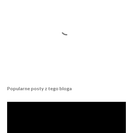
P
r
z
Popularne posty z tego bloga
e
ś
l
i
j
k
o