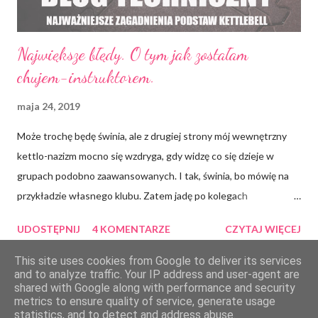
Największe błędy. O tym jak zostałam
chujem-instruktorem.
maja 24, 2019
Może trochę będę świnia, ale z drugiej strony mój wewnętrzny
kettlo-nazizm mocno się wzdryga, gdy widzę co się dzieje w
grupach podobno zaawansowanych. I tak, świnia, bo mówię na
przykładzie własnego klubu. Zatem jadę po kolegach
instruktorach, tym sposobem awansując już oficjalnie do miana
UDOSTĘPNIJ
4 KOMENTARZE
CZYTAJ WIĘCEJ
Chamidła Roku 2019. Zdobycie uprawnień StrongFirst nie
wymaga przynależności do Mafii Kettlowej ani tym bardziej
This site uses cookies from Google to deliver its services
and to analyze traffic. Your IP address and user-agent are
Żelaznej Milicji. Możesz być technicznie kompetentny, możesz
shared with Google along with performance and security
mieć poukładane w głowie i znać progresje jak kształt swej
metrics to ensure quality of service, generate usage
Obsługiwane przez usługę Blogger
statistics, and to detect and address abuse.
poduszki, a i tak jest ryzyko, że wpadniesz w pułapkę "byle jak,