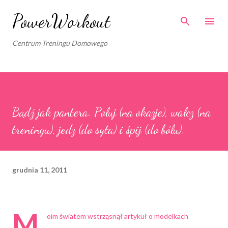
Przejdź do głównej zawartości
PowerWorkout
Centrum Treningu Domowego
Bądź jak pantera. Poluj (na okazje), walcz (na
treningu), jedz (do syta) i śpij (do bólu).
grudnia 11, 2011
M
oim światem wstrząsnął artykuł o modelkach