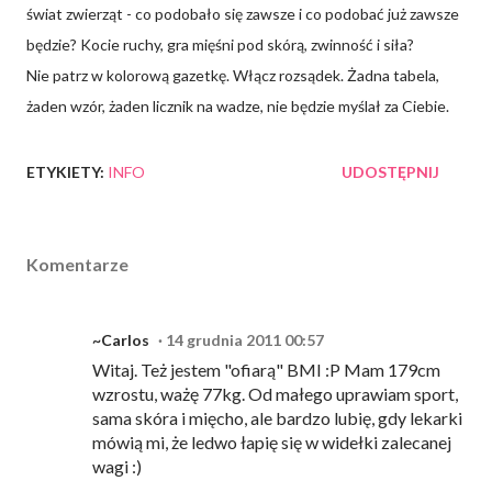
świat zwierząt - co podobało się zawsze i co podobać już zawsze
będzie? Kocie ruchy, gra mięśni pod skórą, zwinność i siła?
Nie patrz w kolorową gazetkę. Włącz rozsądek. Żadna tabela,
żaden wzór, żaden licznik na wadze, nie będzie myślał za Ciebie.
ETYKIETY:
INFO
UDOSTĘPNIJ
Komentarze
~Carlos
14 grudnia 2011 00:57
Witaj. Też jestem "ofiarą" BMI :P Mam 179cm
wzrostu, ważę 77kg. Od małego uprawiam sport,
sama skóra i mięcho, ale bardzo lubię, gdy lekarki
mówią mi, że ledwo łapię się w widełki zalecanej
wagi :)