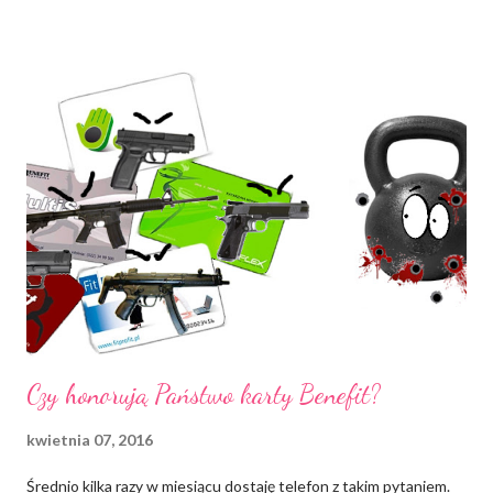
upokorzenie, preferując poruszanie się dostojnym ślizgiem
gejszy, ewentualnie krabim podskokiem via Zoidberg. Rozumiem
ideę "do biegania trzeba się przekonać biegając" , jednak jej
atrakcyjność plasuję w okolicach kotletów sojowych. Jeśli
podzielasz - ta notka jest dla Ciebie. Przeczytałam kilka mądrych
artykułów na temat "biegając bez diety NIE SCHUDNIESZ" .
Pogadałam ze znajomymi, którzy karierę biegania zakończyli na
różnych kontuzjach kostek i kolan . Wysłuchałam zalet,
doceniam element "oczyszczenia głowy z myśli", dostrzegam
ironię przekonania v...
Czy honorują Państwo karty Benefit?
kwietnia 07, 2016
Średnio kilka razy w miesiącu dostaję telefon z takim pytaniem.