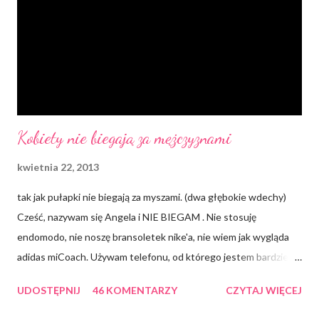
m
e
n
t
a
r
z
Kobiety nie biegają za mężczyznami
kwietnia 22, 2013
tak jak pułapki nie biegają za myszami. (dwa głębokie wdechy)
Cześć, nazywam się Angela i NIE BIEGAM . Nie stosuję
endomodo, nie noszę bransoletek nike'a, nie wiem jak wygląda
adidas miCoach. Używam telefonu, od którego jestem bardziej
smart i niestety nawet jakbym chciała, to ZOMBIE mi nie
UDOSTĘPNIJ
46 KOMENTARZY
CZYTAJ WIĘCEJ
działają. Prawdę mówiąc może dwa razy w życiu biegłam do
autobusu. Bieganie zawsze traktowałam trochę jak fizyczne