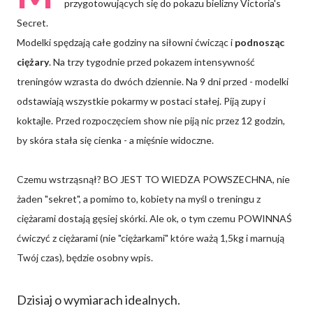
przygotowujących się do pokazu bielizny Victoria's
Secret.
Modelki spędzają całe godziny na siłowni ćwicząc i
podnosząc
ciężary
. Na trzy tygodnie przed pokazem intensywność
treningów wzrasta do dwóch dziennie. Na 9 dni przed - modelki
odstawiają wszystkie pokarmy w postaci stałej. Piją zupy i
koktajle. Przed rozpoczęciem show nie piją nic przez 12 godzin,
by skóra stała się cienka - a mięśnie widoczne.
Czemu wstrząsnął? BO JEST TO WIEDZA POWSZECHNA, nie
żaden "sekret", a pomimo to, kobiety na myśl o treningu z
ciężarami dostają gęsiej skórki. Ale ok, o tym czemu POWINNAŚ
ćwiczyć z ciężarami (nie "ciężarkami" które ważą 1,5kg i marnują
Twój czas), będzie osobny wpis.
Dzisiaj o wymiarach idealnych.