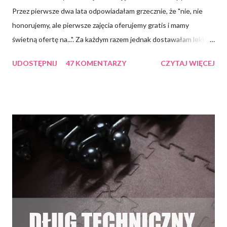
Przez pierwsze dwa lata odpowiadałam grzecznie, że "nie, nie
honorujemy, ale pierwsze zajęcia oferujemy gratis i mamy
świetną ofertę na...". Za każdym razem jednak dostawałam lekko
arogancką i znudzoną odpowiedź "a to dziękuję", by nie
UDOSTĘPNIJ
47 KOMENTARZY
CZYTAJ WIĘCEJ
powiedzieć, że drzwi jebiemnietoizmu waliły mnie w twarz . Przez
drugi rok działalności mojego klubu IRON CHURCH , który
kosztował i wciąż kosztuje mnie masę zdrowia, nerwów i
pieniędzy* *czyli zupełnie jak mój kot , wdawałam się w polemikę
typu "nie, nie *honorujemy*, gdyż nasi Instruktorzy PŁACĄ
ciężkie pieniądze za oferowaną u nas wiedzę, zatem muszą je
zarabiać". Zauważyłam jednak, że spotyka się to z kompletnym
brakiem zrozumienia* *seriously, I'm shocked , jak gdybym po
chamsku ODMAWIAŁA przyjęcia pieniędzy od firmy Benefit. Nie
kwestionuję mojego chamstwa. Po co miałabym się niby tyle
uśmiechać i ryzykować pomarszczeniem ryjka na późną starość w
w...