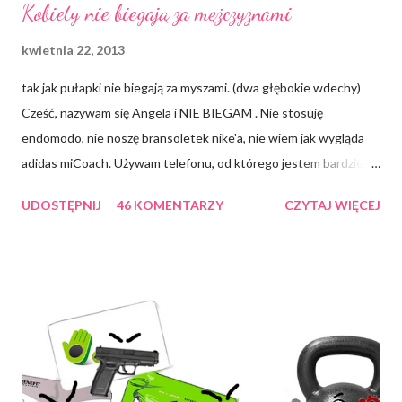
Kobiety nie biegają za mężczyznami
kwietnia 22, 2013
tak jak pułapki nie biegają za myszami. (dwa głębokie wdechy)
Cześć, nazywam się Angela i NIE BIEGAM . Nie stosuję
endomodo, nie noszę bransoletek nike'a, nie wiem jak wygląda
adidas miCoach. Używam telefonu, od którego jestem bardziej
smart i niestety nawet jakbym chciała, to ZOMBIE mi nie
UDOSTĘPNIJ
46 KOMENTARZY
CZYTAJ WIĘCEJ
działają. Prawdę mówiąc może dwa razy w życiu biegłam do
autobusu. Bieganie zawsze traktowałam trochę jak fizyczne
upokorzenie, preferując poruszanie się dostojnym ślizgiem
gejszy, ewentualnie krabim podskokiem via Zoidberg. Rozumiem
ideę "do biegania trzeba się przekonać biegając" , jednak jej
atrakcyjność plasuję w okolicach kotletów sojowych. Jeśli
podzielasz - ta notka jest dla Ciebie. Przeczytałam kilka mądrych
artykułów na temat "biegając bez diety NIE SCHUDNIESZ" .