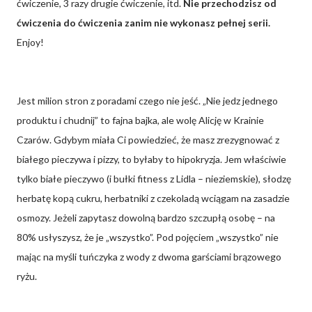
ćwiczenie, 3 razy drugie ćwiczenie, itd.
Nie przechodzisz od
ćwiczenia do ćwiczenia zanim nie wykonasz pełnej serii.
Enjoy!
Jest milion stron z poradami czego nie jeść. „Nie jedz jednego
produktu i chudnij” to fajna bajka, ale wolę Alicję w Krainie
Czarów. Gdybym miała Ci powiedzieć, że masz zrezygnować z
białego pieczywa i pizzy, to byłaby to hipokryzja. Jem właściwie
tylko białe pieczywo (i bułki fitness z Lidla – nieziemskie), słodzę
herbatę kopą cukru, herbatniki z czekoladą wciągam na zasadzie
osmozy. Jeżeli zapytasz dowolną bardzo szczupłą osobę – na
80% usłyszysz, że je „wszystko”. Pod pojęciem „wszystko” nie
mając na myśli tuńczyka z wody z dwoma garściami brązowego
ryżu.