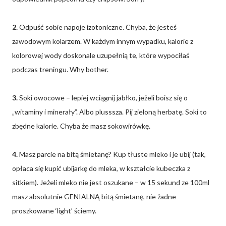
2.
Odpuść sobie napoje izotoniczne. Chyba, że jesteś
zawodowym kolarzem. W każdym innym wypadku, kalorie z
kolorowej wody doskonale uzupełnią te, które wypociłaś
podczas treningu. Why bother.
3.
Soki owocowe – lepiej wciągnij jabłko, jeżeli boisz się o
„witaminy i minerały”. Albo plusssza. Pij zieloną herbatę. Soki to
zbędne kalorie. Chyba że masz sokowirówkę.
4.
Masz parcie na bitą śmietanę? Kup tłuste mleko i je ubij (tak,
opłaca się kupić ubijarkę do mleka, w kształcie kubeczka z
sitkiem). Jeżeli mleko nie jest oszukane – w 15 sekund ze 100ml
masz absolutnie GENIALNĄ bitą śmietanę, nie żadne
proszkowane ‘light’ ściemy.