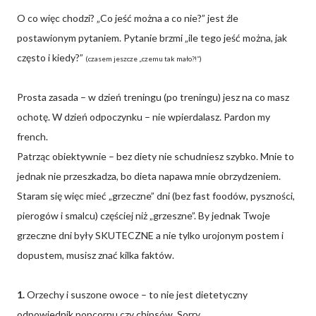
O co więc chodzi? „Co jeść można a co nie?” jest źle
postawionym pytaniem. Pytanie brzmi „ile tego jeść można, jak
często i kiedy?”
(czasem jeszcze „czemu tak mało?!”)
Prosta zasada – w dzień treningu (po treningu) jesz na co masz
ochotę. W dzień odpoczynku – nie wpierdalasz. Pardon my
french.
Patrząc obiektywnie – bez diety nie schudniesz szybko. Mnie to
jednak nie przeszkadza, bo dieta napawa mnie obrzydzeniem.
Staram się więc mieć „grzeczne” dni (bez fast foodów, pyszności,
pierogów i smalcu) częściej niż „grzeszne”. By jednak Twoje
grzeczne dni były SKUTECZNE a nie tylko urojonym postem i
dopustem, musisz znać kilka faktów.
1.
Orzechy i suszone owoce – to nie jest dietetyczny
odpowiednik popcornu czy chipsów. Sorry.