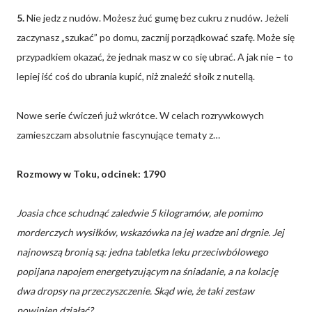
5.
Nie jedz z nudów. Możesz żuć gumę bez cukru z nudów. Jeżeli
zaczynasz „szukać” po domu, zacznij porządkować szafę. Może się
przypadkiem okazać, że jednak masz w co się ubrać. A jak nie – to
lepiej iść coś do ubrania kupić, niż znaleźć słoik z nutellą.
Nowe serie ćwiczeń już wkrótce. W celach rozrywkowych
zamieszczam absolutnie fascynujące tematy z…
Rozmowy w Toku, odcinek: 1790
Joasia chce schudnąć zaledwie 5 kilogramów, ale pomimo
morderczych wysiłków, wskazówka na jej wadze ani drgnie. Jej
najnowszą bronią są: jedna tabletka leku przeciwbólowego
popijana napojem energetyzującym na śniadanie, a na kolację
dwa dropsy na przeczyszczenie. Skąd wie, że taki zestaw
powinien działać?