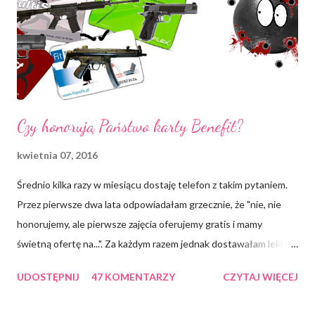
Pogadałam ze znajomymi, którzy karierę biegania zakończyli na
różnych kontuzjach kostek i kolan . Wysłuchałam zalet,
doceniam element "oczyszczenia głowy z myśli", dostrzegam
ironię przekonania v...
Czy honorują Państwo karty Benefit?
kwietnia 07, 2016
Średnio kilka razy w miesiącu dostaję telefon z takim pytaniem.
Przez pierwsze dwa lata odpowiadałam grzecznie, że "nie, nie
honorujemy, ale pierwsze zajęcia oferujemy gratis i mamy
świetną ofertę na...". Za każdym razem jednak dostawałam lekko
arogancką i znudzoną odpowiedź "a to dziękuję", by nie
UDOSTĘPNIJ
47 KOMENTARZY
CZYTAJ WIĘCEJ
powiedzieć, że drzwi jebiemnietoizmu waliły mnie w twarz . Przez
drugi rok działalności mojego klubu IRON CHURCH , który