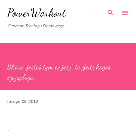
Przejdź do głównej zawartości
PowerWorkout
Centrum Treningu Domowego
Skoro „jesteś tym co jesz”, to zjedz kogoś
szczupłego.
lutego 08, 2012
.