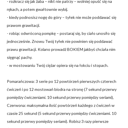
- rozkracz się jak żaba – nikt nie patrzy – wolniej opuść się na
rękach, a potem gwałtownie wybij.
- kiedy podnosisz nogę do góry – tyłek nie może poddawać się
prawom grawitacji.
- robiąc odwróconą pompkę – postaraj się, by ciało unosiło się
jednocześnie. Znowu Twój tyłek nie powinien się poddawać
prawu grawitacji. Kolano prowadź BOKIEM jakbyś chciała nim
sięgnąć pachy.
- w mostowaniu Twój ciężar opiera się na łokciu i stopach.
Pomarańczowa: 3 serie po 12 powtórzeń pierwszych czterech
ćwiczeń i po 12 mostowań biodra na stronę (7 sekund przerwy
pomiędzy ćwiczeniami. 10 sekund przerwy pomiędzy seriami),
Czerwona: maksymalna ilość powtórzeń każdego z ćwiczeń w
czasie 25 sekund (5 sekund przerwy pomiędzy ćwiczeniami. 10
sekund przerwy pomiędzy seriami). Robisz 3 razy pierwsze