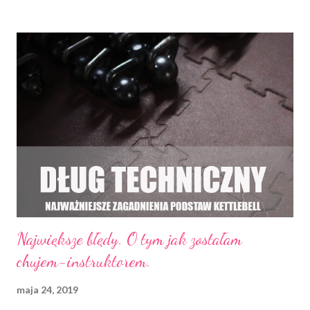
kosztował i wciąż kosztuje mnie masę zdrowia, nerwów i
pieniędzy* *czyli zupełnie jak mój kot , wdawałam się w polemikę
typu "nie, nie *honorujemy*, gdyż nasi Instruktorzy PŁACĄ
ciężkie pieniądze za oferowaną u nas wiedzę, zatem muszą je
zarabiać". Zauważyłam jednak, że spotyka się to z kompletnym
brakiem zrozumienia* *seriously, I'm shocked , jak gdybym po
chamsku ODMAWIAŁA przyjęcia pieniędzy od firmy Benefit. Nie
kwestionuję mojego chamstwa. Po co miałabym się niby tyle
uśmiechać i ryzykować pomarszczeniem ryjka na późną starość w
w...
Największe błędy. O tym jak zostałam
chujem-instruktorem.
maja 24, 2019